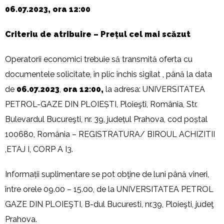
06.07.2023, ora 12:00
Criteriu de atribuire –
Prețul cel mai scăzut
Operatorii economici trebuie să transmită oferta cu
documentele solicitate, în plic închis sigilat , până la data
de
06.07.2023
,
ora 12:00,
la adresa: UNIVERSITATEA
PETROL-GAZE DIN PLOIEȘTI, Ploieşti, România, Str.
Bulevardul Bucureşti, nr. 39, județul Prahova, cod poștal
100680, România – REGISTRATURA/ BIROUL ACHIZITII
,ETAJ I, CORP A I3.
Informații suplimentare se pot obţine de luni până vineri,
între orele 09.00 – 15.00, de la UNIVERSITATEA PETROL
GAZE DIN PLOIEŞTI, B-dul Bucuresti, nr.39, Ploieşti, judeţ
Prahova.