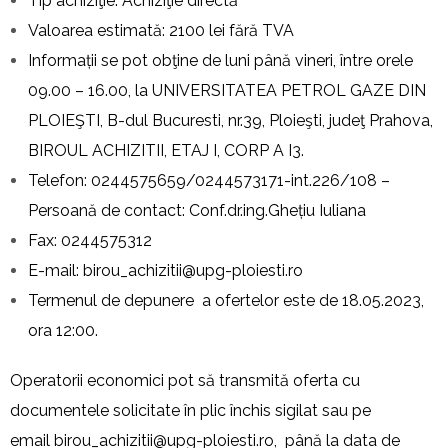
Tip achiziţie: Achiziţie directă
Valoarea estimată: 2100 lei fără TVA
Informații se pot obţine de luni până vineri, între orele
09.00 – 16.00, la UNIVERSITATEA PETROL GAZE DIN
PLOIEŞTI, B-dul Bucuresti, nr.39, Ploieşti, judeţ Prahova,
BIROUL ACHIZITII, ETAJ I, CORP A I3.
Telefon: 0244575659/0244573171-int.226/108 –
Persoană de contact: Conf.dr.ing.Ghețiu Iuliana
Fax: 0244575312
E-mail:
birou_achizitii@upg-ploiesti.ro
Termenul de depunere a ofertelor este de 18.05.2023,
ora 12:00.
Operatorii economici pot să transmită oferta cu
documentele solicitate în plic închis sigilat sau pe
email
birou_achizitii@upg-ploiesti.ro
, până la data de