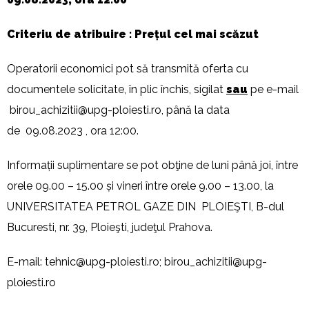
Criteriu de atribuire : Prețul cel mai scăzut
Operatorii economici pot să transmită oferta cu
documentele solicitate, în plic închis, sigilat
sau
pe e-mail
birou_achizitii@upg-ploiesti.ro
, până la data
de 09.08.2023 , ora 12:00.
Informații suplimentare se pot obţine de luni până joi, între
orele 09.00 – 15.00 și vineri între orele 9.00 – 13.00, la
UNIVERSITATEA PETROL GAZE DIN PLOIEŞTI, B-dul
Bucuresti, nr. 39, Ploieşti, judeţul Prahova.
E-mail:
tehnic@upg-ploiesti.ro
;
birou_achizitii@upg-
ploiesti.ro