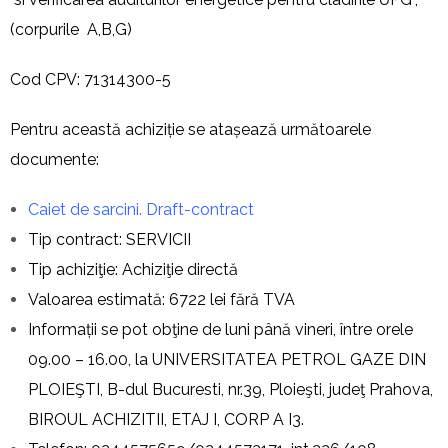
(corpurile A,B,G)
Cod CPV: 71314300-5
Pentru această achiziție se atașează următoarele
documente:
Caiet de sarcini. Draft-contract
Tip contract: SERVICII
Tip achiziţie: Achiziţie directă
Valoarea estimată: 6722 lei fără TVA
Informații se pot obţine de luni până vineri, între orele
09.00 – 16.00, la UNIVERSITATEA PETROL GAZE DIN
PLOIEŞTI, B-dul Bucuresti, nr.39, Ploieşti, judeţ Prahova,
BIROUL ACHIZITII, ETAJ I, CORP A I3.