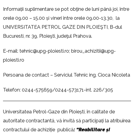
Informații suplimentare se pot obţine de luni până joi, între
orele 09.00 – 15.00 și vineri între orele 09.00-13.30, la
UNIVERSITATEA PETROL GAZE DIN PLOIEŞTI, B-dul
Bucuresti, nr. 39, Ploieşti, judeţul Prahova.
E-mail:
tehnic@upg-ploiesti.ro
;
birou_achizitii@upg-
ploiesti.ro
Persoana de contact – Serviciul Tehnic ing. Cioca Nicoleta
Telefon: 0244-575659/0244-573171-int. 226/305
Universitatea Petrol-Gaze din Ploiești, în calitate de
autoritate contractantă, vă invită să participați la atribuirea
contractului de achiziție publică
: “Reabilitare
și