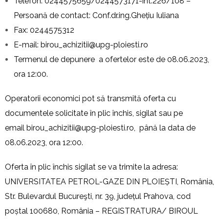
Telefon: 0244575659/0244573171-int.226/108 –
Persoană de contact: Conf.dr.ing.Ghețiu Iuliana
Fax: 0244575312
E-mail:
birou_achizitii@upg-ploiesti.ro
Termenul de depunere a ofertelor este de 08.06.2023,
ora 12:00.
Operatorii economici pot să transmită oferta cu
documentele solicitate în plic închis, sigilat sau pe
email
birou_achizitii@upg-ploiesti.ro
, până la data de
08.06.2023, ora 12:00.
Oferta în plic închis sigilat se va trimite la adresa:
UNIVERSITATEA PETROL-GAZE DIN PLOIEȘTI, România,
Str. Bulevardul Bucureşti, nr. 39, județul Prahova, cod
poștal 100680, România – REGISTRATURA/ BIROUL