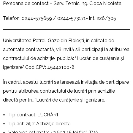
Persoana de contact – Serv. Tehnic ing. Cioca Nicoleta
Telefon: 0244-575659 / 0244-573171- int. 226/305
Universitatea Petrol-Gaze din Ploiești, în calitate de
autoritate contractantă, vă invită să participați la atribuirea
contractului de achiziție publică: “Lucrări de curățenie și
igenizare” Cod CPV: 45442100-8
În cadrul acestui lucrări se lansează invitaţia de participare
pentru atribuirea contractului de lucrări prin achiziție
directă pentru “Lucrări de curățenie și igenizare.
Tip contract: LUCRĂRI
Tip achiziţie: Achiziţie directă
Valoarea estimată: 43.697,48 lei fără TVA