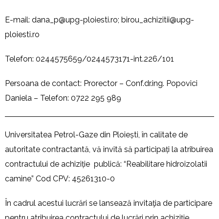
E-mail:
dana_p@upg-ploiesti.ro
;
birou_achizitii@upg-
ploiesti.ro
Telefon: 0244575659/0244573171-int.226/101
Persoana de contact: Prorector – Conf.dr.ing. Popovici
Daniela – Telefon: 0722 295 989
Universitatea Petrol-Gaze din Ploiești, în calitate de
autoritate contractantă, vă invită să participați la atribuirea
contractului de achiziție publică: “Reabilitare hidroizolatii
camine” Cod CPV: 45261310-0
În cadrul acestui lucrări se lansează invitaţia de participare
pentru atribuirea contractului de lucrări prin achiziție