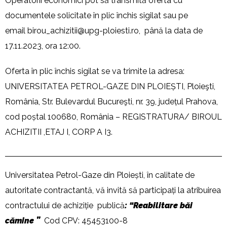
Operatorii economici pot să transmită oferta cu
documentele solicitate în plic închis sigilat sau pe
email
birou_achizitii@upg-ploiesti.ro
, până la data de
17.11.2023, ora 12:00.
Oferta în plic închis sigilat se va trimite la adresa:
UNIVERSITATEA PETROL-GAZE DIN PLOIEȘTI, Ploieşti,
România, Str. Bulevardul Bucureşti, nr. 39, județul Prahova,
cod poștal 100680, România – REGISTRATURA/ BIROUL
ACHIZITII ,ETAJ I, CORP A I3.
Universitatea Petrol-Gaze din Ploiești, în calitate de
autoritate contractantă, vă invită să participați la atribuirea
contractului de achiziție publică
: “Reabilitare
băi
cămine
”
Cod CPV: 45453100-8