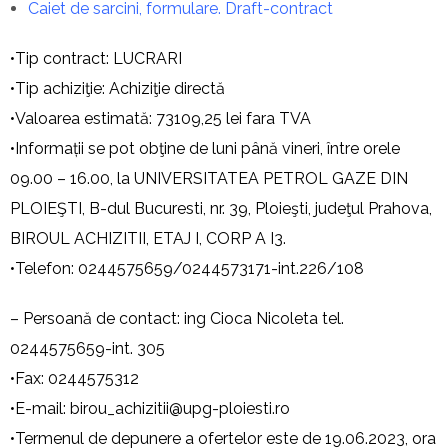
Caiet de sarcini, formulare. Draft-contract
•Tip contract: LUCRARI
•Tip achiziţie: Achiziţie directă
•Valoarea estimată: 73109,25 lei fara TVA
•Informații se pot obţine de luni până vineri, între orele
09.00 – 16.00, la UNIVERSITATEA PETROL GAZE DIN
PLOIEŞTI, B-dul Bucuresti, nr. 39, Ploieşti, judeţul Prahova,
BIROUL ACHIZITII, ETAJ I, CORP A I3.
•Telefon: 0244575659/0244573171-int.226/
108
– Persoană de contact: ing Cioca Nicoleta tel.
0244575659-int. 305
•Fax: 0244575312
•E-mail:
birou_achizitii@upg-
ploiesti.ro
•Termenul de depunere a ofertelor este de 19.06.2023, ora