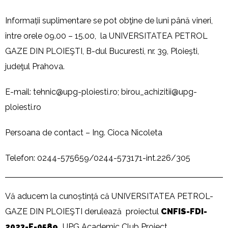
Informații suplimentare se pot obţine de luni până vineri,
între orele 09.00 – 15.00, la UNIVERSITATEA PETROL
GAZE DIN PLOIEŞTI, B-dul Bucuresti, nr. 39, Ploieşti,
judeţul Prahova.
E-mail:
tehnic@upg-ploiesti.ro
;
birou_achizitii@upg-
ploiesti.ro
Persoana de contact – Ing. Cioca Nicoleta
Telefon: 0244-575659/0244-573171-int.226/305
Vă aducem la cunoștință că UNIVERSITATEA PETROL-
GAZE DIN PLOIEŞTI derulează proiectul
CNFIS-FDI-
2023-F-0589
„
UPG Academic Club Proiect