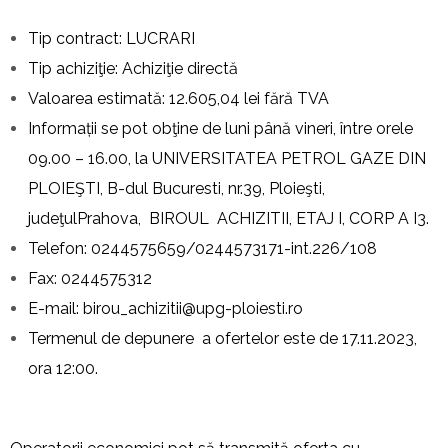
Tip contract: LUCRARI
Tip achiziţie: Achiziţie directă
Valoarea estimată: 12.605,04 lei fără TVA
Informații se pot obţine de luni până vineri, între orele
09.00 – 16.00, la UNIVERSITATEA PETROL GAZE DIN
PLOIEŞTI, B-dul Bucuresti, nr.39, Ploieşti,
judeţulPrahova, BIROUL ACHIZITII, ETAJ I, CORP A I3.
Telefon: 0244575659/0244573171-int.226/108
Fax: 0244575312
E-mail:
birou_achizitii@upg-ploiesti.ro
Termenul de depunere a ofertelor este de 17.11.2023,
ora 12:00.