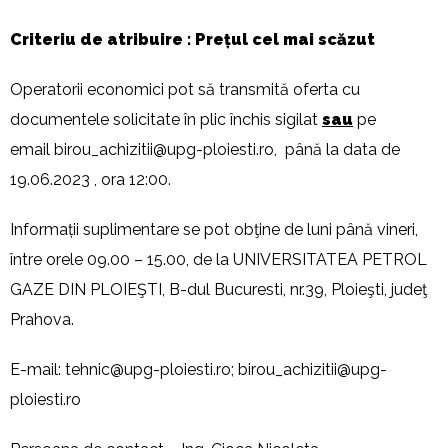
Criteriu de atribuire : Prețul cel mai scăzut
Operatorii economici pot să transmită oferta cu
documentele solicitate în plic închis sigilat
sau
pe
email
birou_achizitii@upg-ploiesti.ro
, până la data de
19.06.2023 , ora 12:00.
Informații suplimentare se pot obţine de luni până vineri,
între orele 09.00 – 15.00, de la UNIVERSITATEA PETROL
GAZE DIN PLOIEŞTI, B-dul Bucuresti, nr.39, Ploieşti, judeţ
Prahova.
E-mail:
tehnic@upg-ploiesti.ro
;
birou_achizitii@upg-
ploiesti.ro