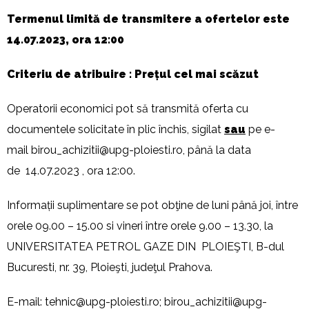
Termenul limită de transmitere a ofertelor este
14.07.2023, ora 12:00
Criteriu de atribuire : Prețul cel mai scăzut
Operatorii economici pot să transmită oferta cu
documentele solicitate în plic închis, sigilat
sau
pe e-
mail
birou_achizitii@upg-ploiesti.ro
, până la data
de 14.07.2023 , ora 12:00.
Informații suplimentare se pot obţine de luni până joi, între
orele 09.00 – 15.00 si vineri între orele 9.00 – 13.30, la
UNIVERSITATEA PETROL GAZE DIN PLOIEŞTI, B-dul
Bucuresti, nr. 39, Ploieşti, judeţul Prahova.
E-mail:
tehnic@upg-ploiesti.ro
;
birou_achizitii@upg-