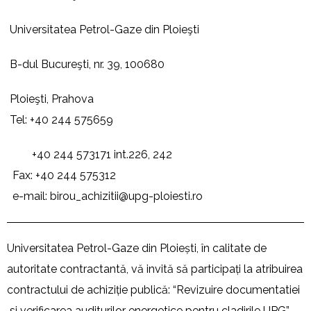
Universitatea Petrol-Gaze din Ploieşti
B-dul Bucureşti, nr. 39, 100680
Ploieşti, Prahova
Tel:
+40 244 575659
+40 244 573171 int.
226, 242
Fax:
+40 244 575312
e-mail:
birou_achizitii@upg-
ploiesti.ro
Universitatea Petrol-Gaze din Ploiești, în calitate de
autoritate contractantă, vă invită să participați la atribuirea
contractului de achiziție publică: “Revizuire documentatiei
si verificarea auditurilor energetice pentru cladirile UPG”,