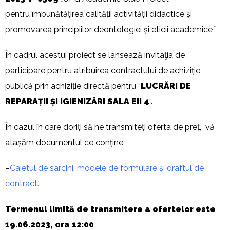
pentru îmbunătățirea calității activității didactice şi
promovarea principiilor deontologiei și eticii academice
”
În cadrul acestui proiect se lansează invitaţia de
participare pentru atribuirea contractului de achiziție
publică prin achiziție directă pentru “
LUCRĂRI DE
REPARAȚII ȘI IGIENIZĂRI SALA EII 4
“.
În cazul în care doriți să ne transmiteți oferta de preț, vă
atașăm documentul ce conține
–
Caietul de sarcini, modele de formulare și draftul de
contract..
Termenul limită de transmitere a ofertelor este
19.06.2023, ora 12:00