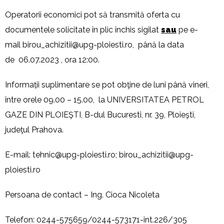
Operatorii economici pot să transmită oferta cu
documentele solicitate în plic închis sigilat
sau
pe e-
mail
birou_achizitii@upg-ploiesti.ro
, până la data
de 06.07.2023 , ora 12:00.
Informații suplimentare se pot obţine de luni până vineri,
între orele 09.00 – 15.00, la UNIVERSITATEA PETROL
GAZE DIN PLOIEŞTI, B-dul Bucuresti, nr. 39, Ploieşti,
judeţul Prahova.
E-mail:
tehnic@upg-ploiesti.ro
;
birou_achizitii@upg-
ploiesti.ro
Persoana de contact – Ing. Cioca Nicoleta
Telefon: 0244-575659/0244-573171-int.226/305