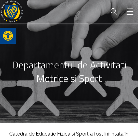
Open toolbar
Departamentul de Activitati
Motrice si Sport
Catedra de Educatie Fizica si Sport a fost înfiintata în