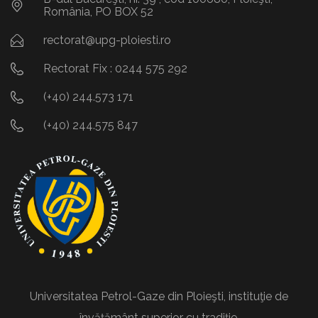
România, PO BOX 52
rectorat@upg-ploiesti.ro
Rectorat Fix : 0244 575 292
(+40) 244.573 171
(+40) 244.575 847
Universitatea Petrol-Gaze din Ploieşti, instituţie de
învăţământ superior cu tradiție.