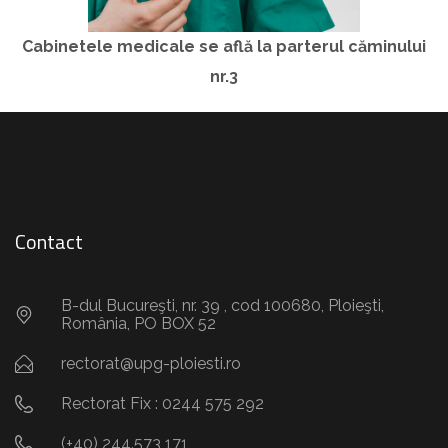
Cabinetele medicale se află la parterul căminului
nr.3
Contact
B-dul Bucureşti, nr. 39 , cod 100680, Ploieşti,
România, PO BOX 52
rectorat@upg-ploiesti.ro
Rectorat Fix : 0244 575 292
(+40) 244.573 171